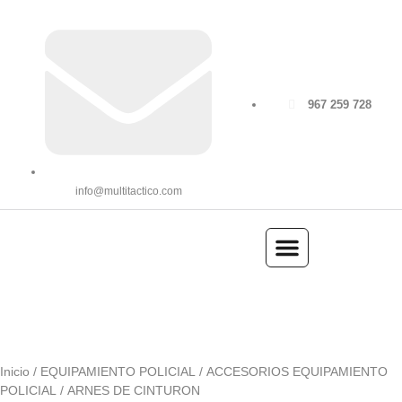
967 259 728
info@multitactico.com
ILUMINACIÓN Y ÓPTICA
OUTDOOR Y MILITARÍA
ACCESORIOS DE CAZA
EQUIPAMIENTO POLICIAL
AIRE COMPRIMIDO
Inicio
/
EQUIPAMIENTO POLICIAL
/
ACCESORIOS EQUIPAMIENTO
POLICIAL
/ ARNES DE CINTURON