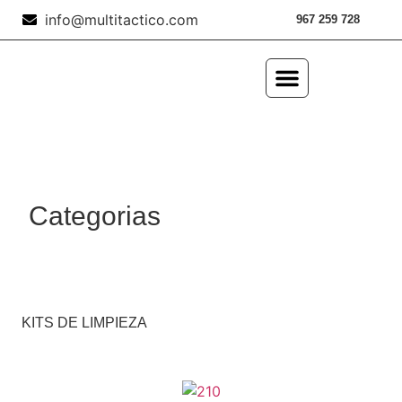
info@multitactico.com
967 259 728
ILUMINACIÓN Y ÓPTICA
OUTDOOR Y MILITARÍA
ACCESORIOS DE CAZA
EQUIPAMIENTO POLICIAL
AIRE COMPRIMIDO
Categorias
KITS DE LIMPIEZA