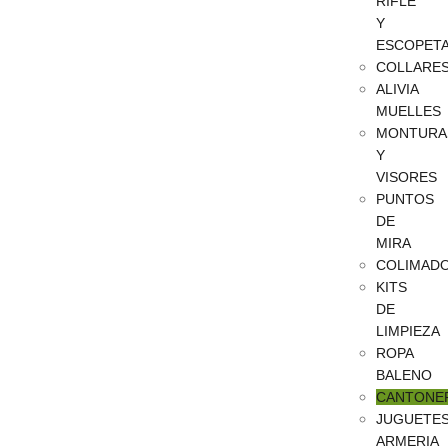
RIFLE
Y
ESCOPET
COLLARE
ALIVIA
MUELLES
MONTURA
Y
VISORES
PUNTOS
DE
MIRA
COLIMAD
KITS
DE
LIMPIEZA
ROPA
BALENO
CANTONE
JUGUETE
ARMERIA