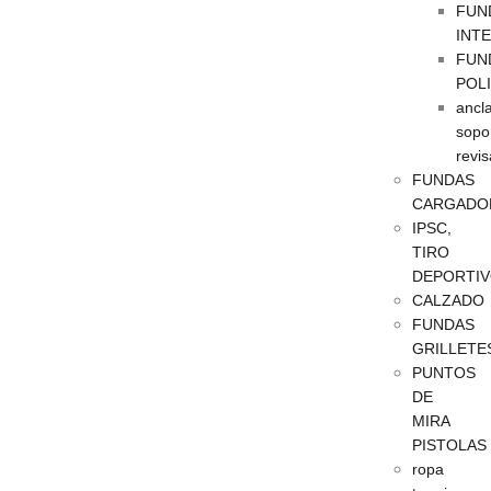
FUN
INT
FUN
POL
ancla
sopo
revis
FUNDAS
CARGADO
IPSC,
TIRO
DEPORTI
CALZADO
FUNDAS
GRILLETE
PUNTOS
DE
MIRA
PISTOLAS
ropa