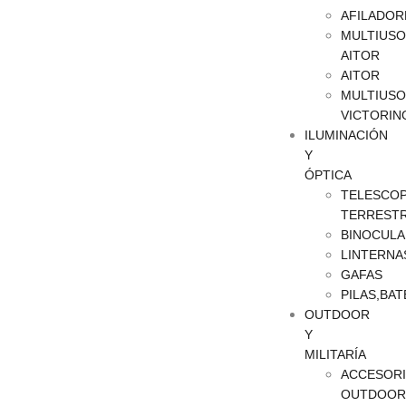
AFILADOR
MULTIUSO
AITOR
AITOR
MULTIUSO
VICTORIN
ILUMINACIÓN
Y
ÓPTICA
TELESCOP
TERREST
BINOCULA
LINTERNA
GAFAS
PILAS,BAT
OUTDOOR
Y
MILITARÍA
ACCESOR
OUTDOOR