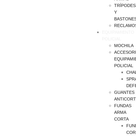
TRÍPODES
Y
BASTONE
RECLAMO
EQUIPAMIENTO
POLICIAL
MOCHILA
ACCESOR
EQUIPAMI
POLICIAL
CHA
SPR
DEF
GUANTES
ANTICORT
FUNDAS
ARMA
CORTA
FUN
COR