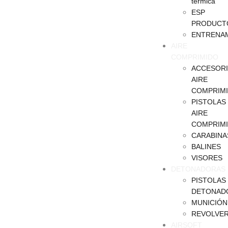
termica
ESP
PRODUCT
ENTRENA
AIRE
COMPRIMIDO
ACCESOR
AIRE
COMPRIM
PISTOLAS
AIRE
COMPRIM
CARABINA
BALINES
VISORES
DETONADORAS
PISTOLAS
DETONAD
MUNICIÓN
REVOLVE
AIRSOFT