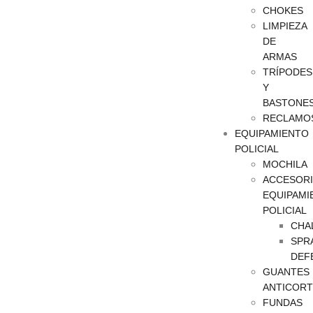
CHOKES
LIMPIEZA
DE
ARMAS
TRÍPODES
Y
BASTONE
RECLAMO
EQUIPAMIENTO
POLICIAL
MOCHILA
ACCESOR
EQUIPAMI
POLICIAL
CHA
SPR
DEF
GUANTES
ANTICORT
FUNDAS