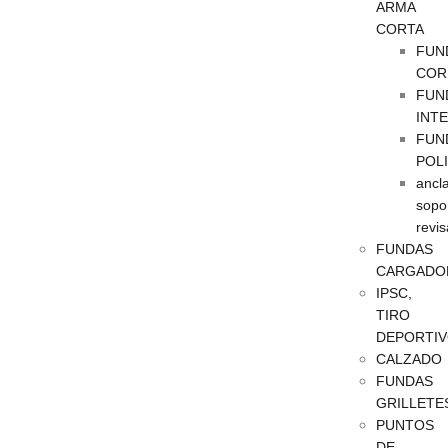
ARMA
CORTA
FUN
COR
FUN
INT
FUN
POL
ancla
sopo
revis
FUNDAS
CARGADO
IPSC,
TIRO
DEPORTI
CALZADO
FUNDAS
GRILLETE
PUNTOS
DE