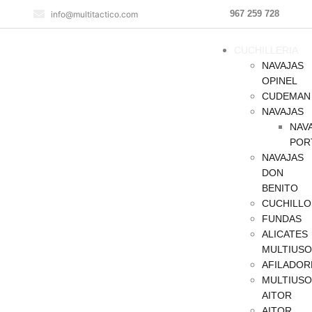
967 259 728
info@multitactico.com
CUCHILLERIA
NAVAJAS
OPINEL
CUDEMAN
NAVAJAS
NAV
POR
NAVAJAS
DON
BENITO
CUCHILLO
FUNDAS
ALICATES
MULTIUSO
AFILADOR
MULTIUSO
AITOR
AITOR