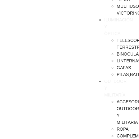
MULTIUSO
VICTORIN
ILUMINACIÓN
Y
ÓPTICA
TELESCOP
TERREST
BINOCULA
LINTERNA
GAFAS
PILAS,BAT
OUTDOOR
Y
MILITARÍA
ACCESOR
OUTDOOR
Y
MILITARÍA
ROPA
COMPLEM