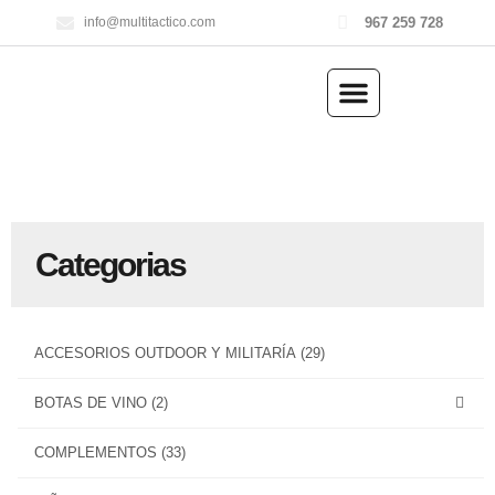
967 259 728
info@multitactico.com
ILUMINACIÓN Y ÓPTICA
OUTDOOR Y MILITARÍA
ACCESORIOS DE CAZA
EQUIPAMIENTO POLICIAL
AIRE COMPRIMIDO
Categorias
ACCESORIOS OUTDOOR Y MILITARÍA
(29)
BOTAS DE VINO
(2)
COMPLEMENTOS
(33)