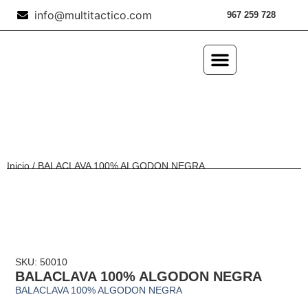
info@multitactico.com
967 259 728
ILUMINACIÓN Y ÓPTICA
OUTDOOR Y MILITARÍA
ACCESORIOS DE CAZA
EQUIPAMIENTO POLICIAL
AIRE COMPRIMIDO
Inicio
/ BALACLAVA 100% ALGODON NEGRA
SKU: 50010
BALACLAVA 100% ALGODON NEGRA
BALACLAVA 100% ALGODON NEGRA