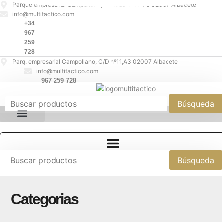
Ir
Parque empresarial Campollano, Avenida 4ª nº 79 02007 Albacete
info@multitactico.com
al
+34
contenido
967
259
728
Parq. empresarial Campollano, C/D nº11,A3 02007 Albacete
info@multitactico.com
967 259 728
Categorias