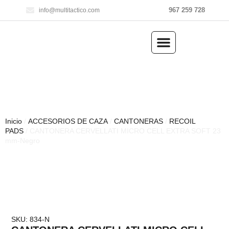
967 259 728
info@multitactico.com
ILUMINACIÓN Y ÓPTICA
OUTDOOR Y MILITARÍA
ACCESORIOS DE CAZA
EQUIPAMIENTO POLICIAL
AIRE COMPRIMIDO
Inicio
/
ACCESORIOS DE CAZA
/
CANTONERAS
/
RECOIL
PADS
/ CANTONERA CERVELLATI MICRO CELL EXTRA SOFT 23
mm-Negro
SKU: 834-N