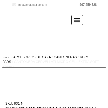
967 259 728
info@multitactico.com
ILUMINACIÓN Y ÓPTICA
OUTDOOR Y MILITARÍA
ACCESORIOS DE CAZA
EQUIPAMIENTO POLICIAL
AIRE COMPRIMIDO
Inicio
/
ACCESORIOS DE CAZA
/
CANTONERAS
/
RECOIL
PADS
/ CANTONERA CERVELLATI MICRO CELL EXTRA SOFT
23mm.-
SKU: 831-N