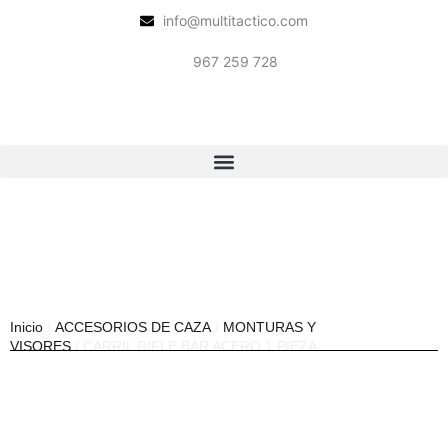
info@multitactico.com
967 259 728
Inicio
/
ACCESORIOS DE CAZA
/
MONTURAS Y
VISORES
/ CARRIL RIFLE BAR ACERO 1 PIEZA