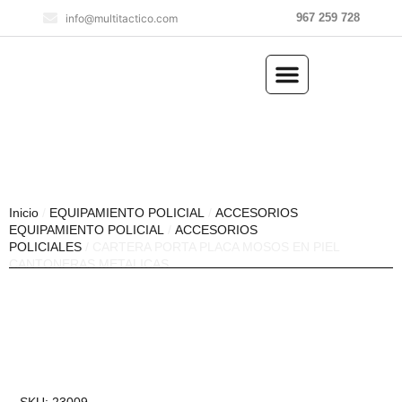
967 259 728
info@multitactico.com
ILUMINACIÓN Y ÓPTICA
OUTDOOR Y MILITARÍA
ACCESORIOS DE CAZA
EQUIPAMIENTO POLICIAL
AIRE COMPRIMIDO
Inicio
/
EQUIPAMIENTO POLICIAL
/
ACCESORIOS
EQUIPAMIENTO POLICIAL
/
ACCESORIOS
POLICIALES
/ CARTERA PORTA PLACA MOSOS EN PIEL
CANTONERAS METALICAS