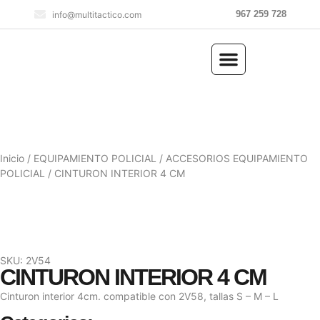
967 259 728
info@multitactico.com
ILUMINACIÓN Y ÓPTICA
OUTDOOR Y MILITARÍA
ACCESORIOS DE CAZA
EQUIPAMIENTO POLICIAL
AIRE COMPRIMIDO
Inicio
/
EQUIPAMIENTO POLICIAL
/
ACCESORIOS EQUIPAMIENTO
POLICIAL
/ CINTURON INTERIOR 4 CM
SKU: 2V54
CINTURON INTERIOR 4 CM
Cinturon interior 4cm. compatible con 2V58, tallas S – M – L