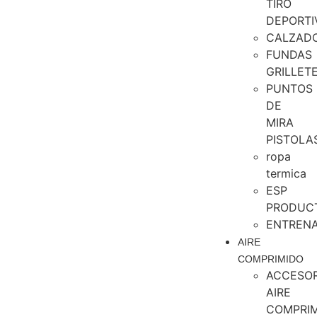
TIRO
DEPORTI
CALZAD
FUNDAS
GRILLET
PUNTOS
DE
MIRA
PISTOLA
ropa
termica
ESP
PRODUC
ENTREN
AIRE
COMPRIMIDO
ACCESOR
AIRE
COMPRI