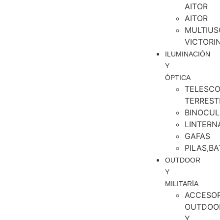
AITOR
AITOR
MULTIUS
VICTORI
ILUMINACIÓN
Y
ÓPTICA
TELESCO
TERREST
BINOCUL
LINTERN
GAFAS
PILAS,BA
OUTDOOR
Y
MILITARÍA
ACCESOR
OUTDOO
Y