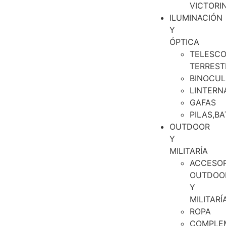
VICTORI
ILUMINACIÓN
Y
ÓPTICA
TELESCO
TERREST
BINOCUL
LINTERN
GAFAS
PILAS,BA
OUTDOOR
Y
MILITARÍA
ACCESOR
OUTDOO
Y
MILITARÍ
ROPA
COMPLE