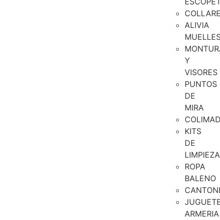
ESCOPE
COLLAR
ALIVIA
MUELLE
MONTUR
Y
VISORES
PUNTOS
DE
MIRA
COLIMA
KITS
DE
LIMPIEZA
ROPA
BALENO
CANTON
JUGUET
ARMERIA