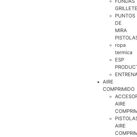
FUNDAS
GRILLET
PUNTOS
DE
MIRA
PISTOLA
ropa
termica
ESP
PRODUC
ENTREN
AIRE
COMPRIMIDO
ACCESOR
AIRE
COMPRI
PISTOLA
AIRE
COMPRI