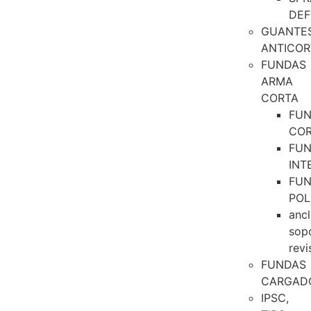
DEF
GUANTE
ANTICOR
FUNDAS
ARMA
CORTA
FU
CO
FU
INT
FU
POL
ancl
sop
revi
FUNDAS
CARGAD
IPSC,