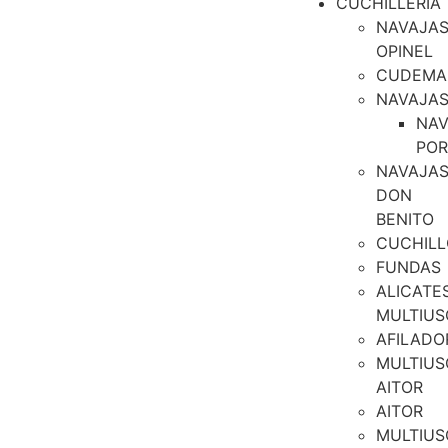
CUCHILLERIA
NAVAJA
OPINEL
CUDEMA
NAVAJA
NAV
PO
NAVAJA
DON
BENITO
CUCHILL
FUNDAS
ALICATE
MULTIUS
AFILADO
MULTIUS
AITOR
AITOR
MULTIUS