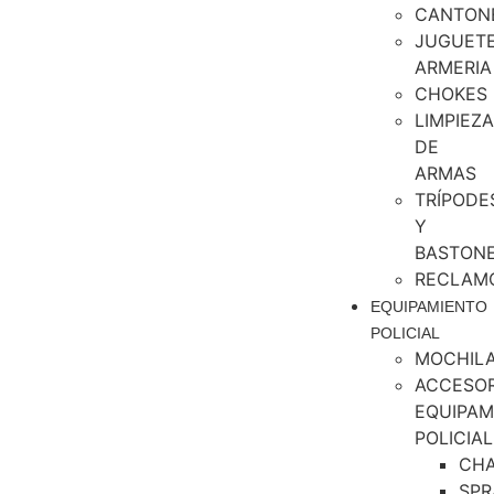
CANTON
JUGUET
ARMERIA
CHOKES
LIMPIEZA
DE
ARMAS
TRÍPODE
Y
BASTON
RECLAM
EQUIPAMIENTO
POLICIAL
MOCHIL
ACCESOR
EQUIPAM
POLICIAL
CH
SPR