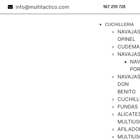
info@multitactico.com
967 259 728
CUCHILLERIA
NAVAJA
OPINEL
CUDEMA
NAVAJA
NAV
PO
NAVAJA
DON
BENITO
CUCHILL
FUNDAS
ALICATE
MULTIUS
AFILADO
MULTIUS