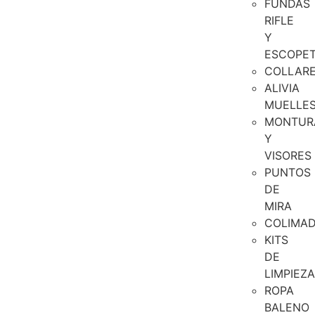
FUNDAS
RIFLE
Y
ESCOPE
COLLAR
ALIVIA
MUELLE
MONTUR
Y
VISORES
PUNTOS
DE
MIRA
COLIMA
KITS
DE
LIMPIEZA
ROPA
BALENO