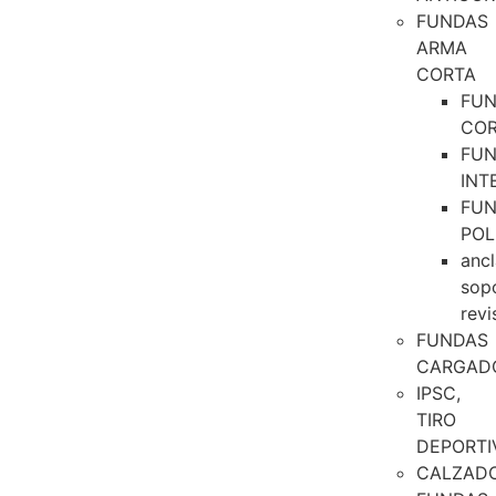
FUNDAS
ARMA
CORTA
FU
CO
FU
INT
FU
POL
ancl
sop
revi
FUNDAS
CARGAD
IPSC,
TIRO
DEPORTI
CALZAD