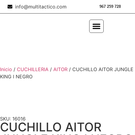
info@multitactico.com
967 259 728
ILUMINACIÓN Y ÓPTICA
OUTDOOR Y MILITARÍA
ACCESORIOS DE CAZA
EQUIPAMIENTO POLICIAL
AIRE COMPRIMIDO
Inicio
/
CUCHILLERIA
/
AITOR
/ CUCHILLO AITOR JUNGLE
KING I NEGRO
SKU: 16016
CUCHILLO AITOR