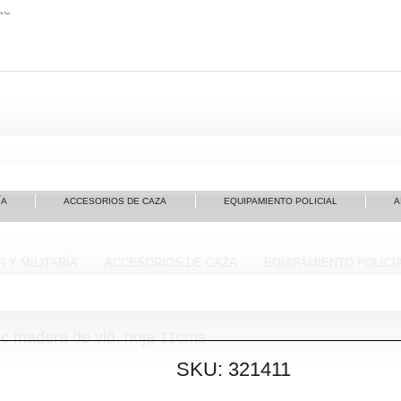
te
ÍA
ACCESORIOS DE CAZA
EQUIPAMIENTO POLICIAL
A
 Y MILITARÍA
ACCESORIOS DE CAZA
EQUIPAMIENTO POLICI
c madera de vid. hoja 11cms
SKU: 321411