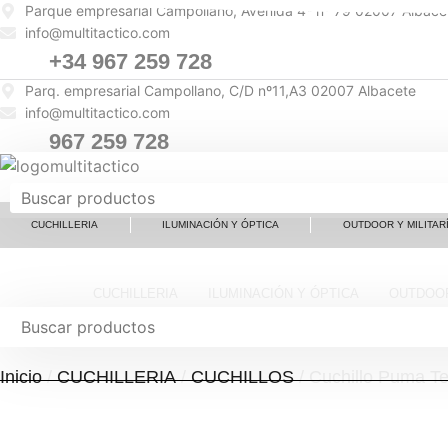
Ir
Parque empresarial Campollano, Avenida 4ª nº 79 02007 Albace
info@multitactico.com
al
contenido
+34 967 259 728
Parq. empresarial Campollano, C/D nº11,A3 02007 Albacete
info@multitactico.com
967 259 728
CUCHILLERIA
ILUMINACIÓN Y ÓPTICA
OUTDOOR Y MILITAR
CUCHILLERIA
ILUMINACIÓN Y ÓPTICA
OUTDOOR
Inicio
/
CUCHILLERIA
/
CUCHILLOS
/ Cuchillo Puma Te