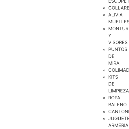
ESCOPE
COLLAR
ALIVIA
MUELLE
MONTUR
Y
VISORES
PUNTOS
DE
MIRA
COLIMA
KITS
DE
LIMPIEZA
ROPA
BALENO
CANTON
JUGUET
ARMERIA