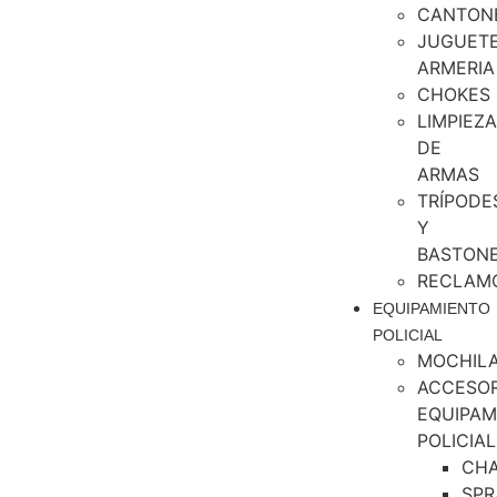
CANTON
JUGUET
ARMERIA
CHOKES
LIMPIEZA
DE
ARMAS
TRÍPODE
Y
BASTON
RECLAM
EQUIPAMIENTO
POLICIAL
MOCHIL
ACCESOR
EQUIPAM
POLICIAL
CH
SPR