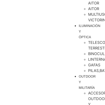
AITOR
AITOR
MULTIUS
VICTORI
ILUMINACIÓN
Y
ÓPTICA
TELESCO
TERREST
BINOCUL
LINTERN
GAFAS
PILAS,BA
OUTDOOR
Y
MILITARÍA
ACCESOR
OUTDOO
Y