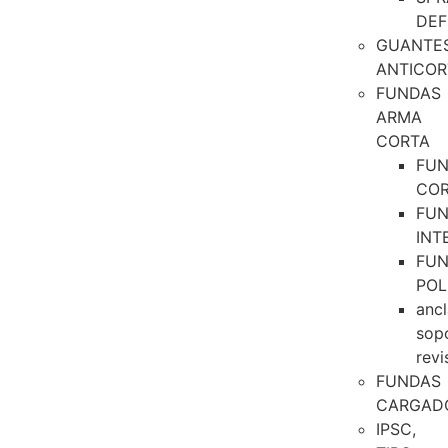
DEF
GUANTE
ANTICOR
FUNDAS
ARMA
CORTA
FU
CO
FU
INT
FU
POL
ancl
sop
revi
FUNDAS
CARGAD
IPSC,