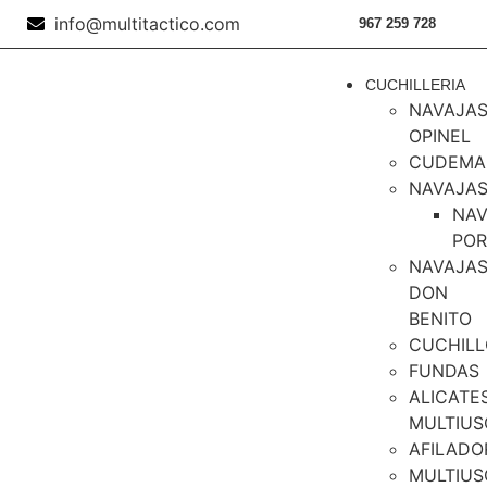
info@multitactico.com
967 259 728
CUCHILLERIA
NAVAJA
OPINEL
CUDEMA
NAVAJA
NAV
PO
NAVAJA
DON
BENITO
CUCHILL
FUNDAS
ALICATE
MULTIUS
AFILADO
MULTIUS