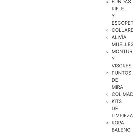
FUNDAS
RIFLE
Y
ESCOPE
COLLAR
ALIVIA
MUELLE
MONTUR
Y
VISORES
PUNTOS
DE
MIRA
COLIMA
KITS
DE
LIMPIEZA
ROPA
BALENO