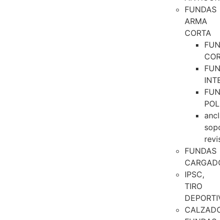
FUNDAS
ARMA
CORTA
FU
CO
FU
INT
FU
POL
ancl
sop
revi
FUNDAS
CARGAD
IPSC,
TIRO
DEPORTI
CALZAD