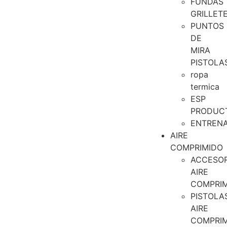
FUNDAS
GRILLET
PUNTOS
DE
MIRA
PISTOLA
ropa
termica
ESP
PRODUC
ENTREN
AIRE
COMPRIMIDO
ACCESOR
AIRE
COMPRI
PISTOLA
AIRE
COMPRI