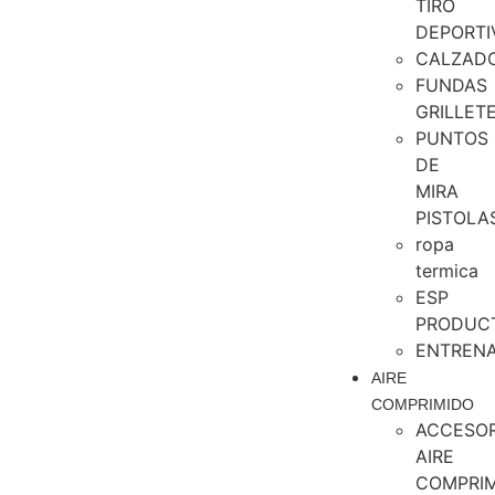
TIRO
DEPORTI
CALZAD
FUNDAS
GRILLET
PUNTOS
DE
MIRA
PISTOLA
ropa
termica
ESP
PRODUC
ENTREN
AIRE
COMPRIMIDO
ACCESOR
AIRE
COMPRI