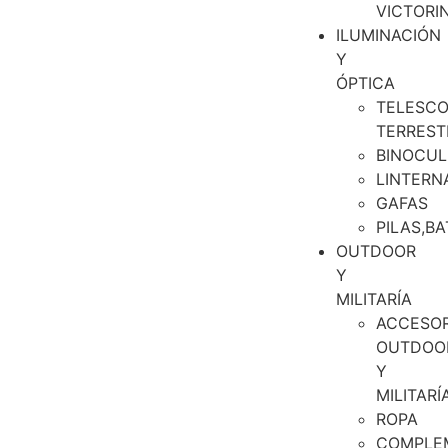
VICTORI
ILUMINACIÓN
Y
ÓPTICA
TELESCO
TERREST
BINOCUL
LINTERN
GAFAS
PILAS,BA
OUTDOOR
Y
MILITARÍA
ACCESOR
OUTDOO
Y
MILITARÍ
ROPA
COMPLE