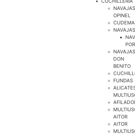
CUCHILLERIA
NAVAJA
OPINEL
CUDEMA
NAVAJA
NAV
PO
NAVAJA
DON
BENITO
CUCHILL
FUNDAS
ALICATE
MULTIUS
AFILADO
MULTIUS
AITOR
AITOR
MULTIUS