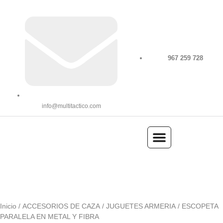
967 259 728
info@multitactico.com
ILUMINACIÓN Y ÓPTICA
OUTDOOR Y MILITARÍA
ACCESORIOS DE CAZA
EQUIPAMIENTO POLICIAL
AIRE COMPRIMIDO
Inicio
/
ACCESORIOS DE CAZA
/
JUGUETES ARMERIA
/ ESCOPETA
PARALELA EN METAL Y FIBRA