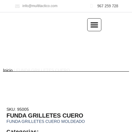
967 259 728
info@multitactico.com
ILUMINACIÓN Y ÓPTICA
OUTDOOR Y MILITARÍA
ACCESORIOS DE CAZA
EQUIPAMIENTO POLICIAL
AIRE COMPRIMIDO
Inicio
/ FUNDA GRILLETES CUERO
SKU: 95005
FUNDA GRILLETES CUERO
FUNDA GRILLETES CUERO MOLDEADO
Categorias: