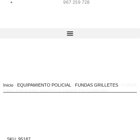
967 259 728
Inicio
/
EQUIPAMIENTO POLICIAL
/
FUNDAS GRILLETES
/ FUNDA
GRILLETES TIPO HIATTS ULTIMATE EN CORDURA
SKU: 95187