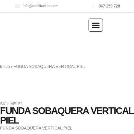
967 259 728
info@multitactico.com
ILUMINACIÓN Y ÓPTICA
OUTDOOR Y MILITARÍA
ACCESORIOS DE CAZA
EQUIPAMIENTO POLICIAL
AIRE COMPRIMIDO
Inicio
/ FUNDA SOBAQUERA VERTICAL PIEL
SKU: AE151
FUNDA SOBAQUERA VERTICAL
PIEL
FUNDA SOBAQUERA VERTICAL PIEL