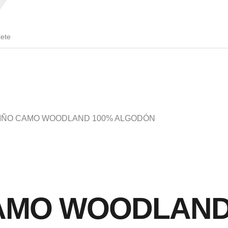
cete
NIÑO CAMO WOODLAND 100% ALGODÓN
AMO WOODLAND