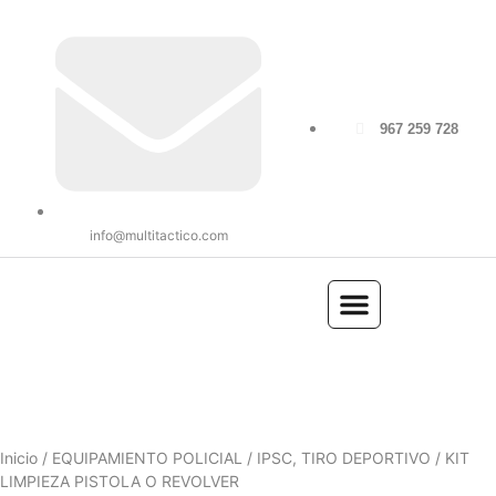
967 259 728
info@multitactico.com
ILUMINACIÓN Y ÓPTICA
OUTDOOR Y MILITARÍA
ACCESORIOS DE CAZA
EQUIPAMIENTO POLICIAL
AIRE COMPRIMIDO
Inicio
/
EQUIPAMIENTO POLICIAL
/
IPSC, TIRO DEPORTIVO
/ KIT
LIMPIEZA PISTOLA O REVOLVER