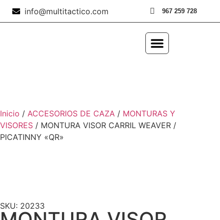
info@multitactico.com
967 259 728
ILUMINACIÓN Y ÓPTICA
OUTDOOR Y MILITARÍA
ACCESORIOS DE CAZA
EQUIPAMIENTO POLICIAL
AIRE COMPRIMIDO
Inicio
/
ACCESORIOS DE CAZA
/
MONTURAS Y
VISORES
/ MONTURA VISOR CARRIL WEAVER /
PICATINNY «QR»
SKU: 20233
MONTURA VISOR