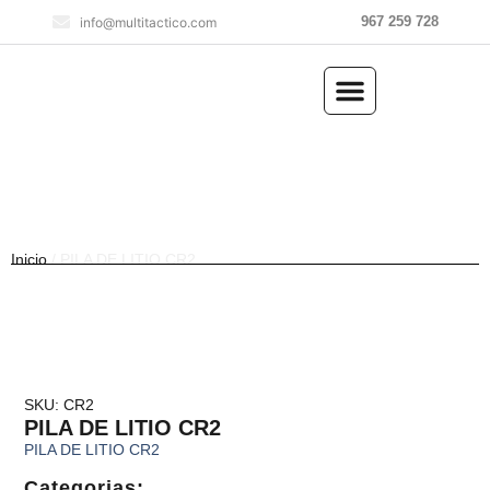
967 259 728
info@multitactico.com
ILUMINACIÓN Y ÓPTICA
OUTDOOR Y MILITARÍA
ACCESORIOS DE CAZA
EQUIPAMIENTO POLICIAL
AIRE COMPRIMIDO
Inicio
/ PILA DE LITIO CR2
SKU: CR2
PILA DE LITIO CR2
PILA DE LITIO CR2
Categorias: