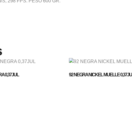
/S, 298 FPS. PESO 600 GR.
s
A 0,37JUL
92 NEGRA NICKEL MUELLE 0,37JU
Empresa