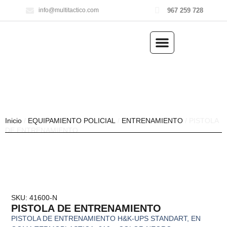
967 259 728
info@multitactico.com
ILUMINACIÓN Y ÓPTICA
OUTDOOR Y MILITARÍA
ACCESORIOS DE CAZA
EQUIPAMIENTO POLICIAL
AIRE COMPRIMIDO
Inicio
/
EQUIPAMIENTO POLICIAL
/
ENTRENAMIENTO
/ PISTOLA
DE ENTRENAMIENTO
SKU: 41600-N
PISTOLA DE ENTRENAMIENTO
PISTOLA DE ENTRENAMIENTO H&K-UPS STANDART, EN