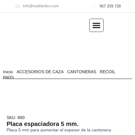
967 259 728
info@multitactico.com
ILUMINACIÓN Y ÓPTICA
OUTDOOR Y MILITARÍA
ACCESORIOS DE CAZA
EQUIPAMIENTO POLICIAL
AIRE COMPRIMIDO
Inicio
/
ACCESORIOS DE CAZA
/
CANTONERAS
/
RECOIL
PADS
/ Placa espaciadora 5 mm.
SKU: 880
Placa espaciadora 5 mm.
Placa 5 mm para aumentar el espesor de la cantonera