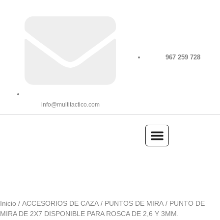
967 259 728
info@multitactico.com
ILUMINACIÓN Y ÓPTICA
OUTDOOR Y MILITARÍA
ACCESORIOS DE CAZA
EQUIPAMIENTO POLICIAL
AIRE COMPRIMIDO
Inicio
/
ACCESORIOS DE CAZA
/
PUNTOS DE MIRA
/ PUNTO DE
MIRA DE 2X7 DISPONIBLE PARA ROSCA DE 2,6 Y 3MM.