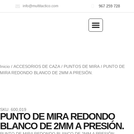
967 259 728
info@multitactico.com
ILUMINACIÓN Y ÓPTICA
OUTDOOR Y MILITARÍA
ACCESORIOS DE CAZA
EQUIPAMIENTO POLICIAL
AIRE COMPRIMIDO
Inicio
/
ACCESORIOS DE CAZA
/
PUNTOS DE MIRA
/ PUNTO DE
MIRA REDONDO BLANCO DE 2MM A PRESIÓN.
SKU: 600,019
PUNTO DE MIRA REDONDO
BLANCO DE 2MM A PRESIÓN.
PUNTO DE MIRA REDONDO BLANCO DE 2MM A PRESIÓN.