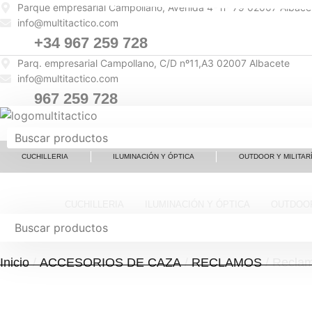
Ir
Parque empresarial Campollano, Avenida 4ª nº 79 02007 Albace
info@multitactico.com
al
contenido
+34 967 259 728
Parq. empresarial Campollano, C/D nº11,A3 02007 Albacete
info@multitactico.com
967 259 728
CUCHILLERIA
ILUMINACIÓN Y ÓPTICA
OUTDOOR Y MILITAR
CUCHILLERIA
ILUMINACIÓN Y ÓPTICA
OUTDOOR
Inicio
/
ACCESORIOS DE CAZA
/
RECLAMOS
/ Reclam