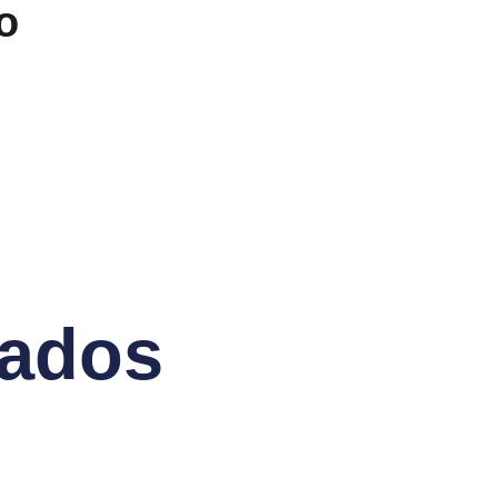
o
nados