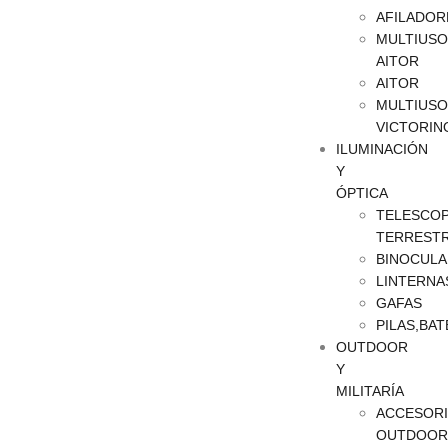
AFILADOR
MULTIUSO
AITOR
AITOR
MULTIUSO
VICTORIN
ILUMINACIÓN
Y
ÓPTICA
TELESCOP
TERREST
BINOCULA
LINTERNA
GAFAS
PILAS,BAT
OUTDOOR
Y
MILITARÍA
ACCESOR
OUTDOOR