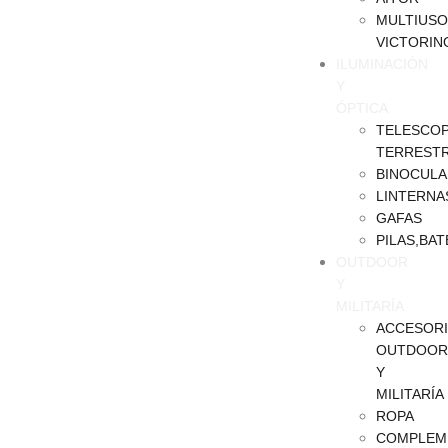
MULTIUSO
VICTORIN
ILUMINACIÓN
Y
ÓPTICA
TELESCOP
TERREST
BINOCULA
LINTERNA
GAFAS
PILAS,BAT
OUTDOOR
Y
MILITARÍA
ACCESOR
OUTDOOR
Y
MILITARÍA
ROPA
COMPLEM