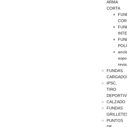
ARMA
CORTA
FUN
COR
FUN
INT
FUN
POL
ancla
sopo
revis
FUNDAS
CARGADO
IPSC,
TIRO
DEPORTI
CALZADO
FUNDAS
GRILLETE
PUNTOS
DE