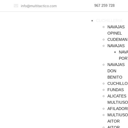
967 259 728
info@multitactico.com
CUCHILLERIA
NAVAJAS
OPINEL
CUDEMAN
NAVAJAS
NAV
POR
NAVAJAS
DON
BENITO
CUCHILLO
FUNDAS
ALICATES
MULTIUSO
AFILADOR
MULTIUSO
AITOR
AITOR