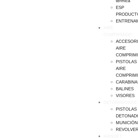
termica
ESP
PRODUCT
ENTRENA
AIRE
COMPRIMIDO
ACCESOR
AIRE
COMPRIM
PISTOLAS
AIRE
COMPRIM
CARABINA
BALINES
VISORES
DETONADORAS
PISTOLAS
DETONAD
MUNICIÓN
REVOLVE
AIRSOFT