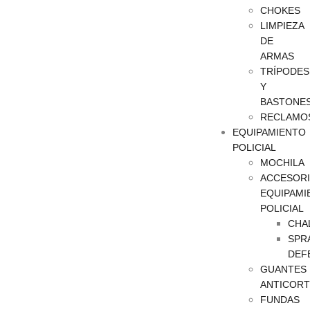
CHOKES
LIMPIEZA
DE
ARMAS
TRÍPODES
Y
BASTONE
RECLAMO
EQUIPAMIENTO
POLICIAL
MOCHILA
ACCESOR
EQUIPAMI
POLICIAL
CHA
SPR
DEF
GUANTES
ANTICORT
FUNDAS