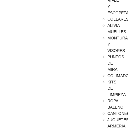
RIFLE
Y
ESCOPET
COLLARE
ALIVIA
MUELLES
MONTURA
Y
VISORES
PUNTOS
DE
MIRA
COLIMAD
KITS
DE
LIMPIEZA
ROPA
BALENO
CANTONE
JUGUETE
ARMERIA