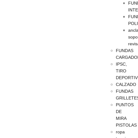
FUN
INT
FUN
POL
ancla
sopo
revis
FUNDAS
CARGADO
IPSC,
TIRO
DEPORTI
CALZADO
FUNDAS
GRILLETE
PUNTOS
DE
MIRA
PISTOLAS
ropa