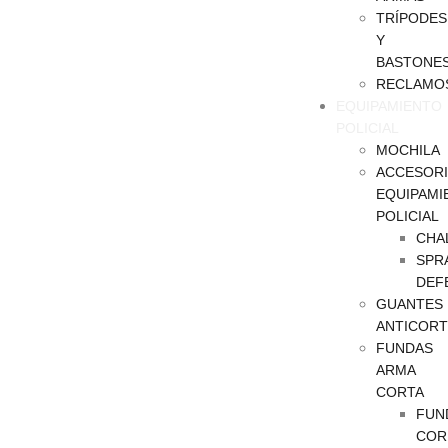
TRÍPODES
Y
BASTONE
RECLAMO
EQUIPAMIENTO
POLICIAL
MOCHILA
ACCESOR
EQUIPAMI
POLICIAL
CHA
SPR
DEF
GUANTES
ANTICORT
FUNDAS
ARMA
CORTA
FUN
COR