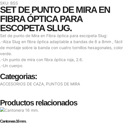
SKU: BSS
SET DE PUNTO DE MIRA EN
FIBRA ÓPTICA PARA
ESCOPETA SLUG.
Set de punto de Mira en Fibra óptica para escopeta Slug:
.-Alza Slug en fibra óptica adaptable a bandas de 6 a 8mm , fácil
de montaje sobre la banda con cuatro tornillos hexagonales, color
verde.
.-Un punto de mira con fibra óptica roja, 2.6.
.-Un cuerpo
Categorias:
ACCESORIOS DE CAZA
,
PUNTOS DE MIRA
Productos relacionados
Cantonera 16 mm.