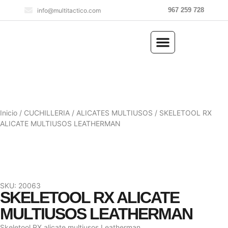
967 259 728
info@multitactico.com
ILUMINACIÓN Y ÓPTICA
OUTDOOR Y MILITARÍA
ACCESORIOS DE CAZA
EQUIPAMIENTO POLICIAL
AIRE COMPRIMIDO
Inicio
/
CUCHILLERIA
/
ALICATES MULTIUSOS
/ SKELETOOL RX
ALICATE MULTIUSOS LEATHERMAN
SKU: 20063
SKELETOOL RX ALICATE
MULTIUSOS LEATHERMAN
Skeletool RX alicate multiusos Leatherman