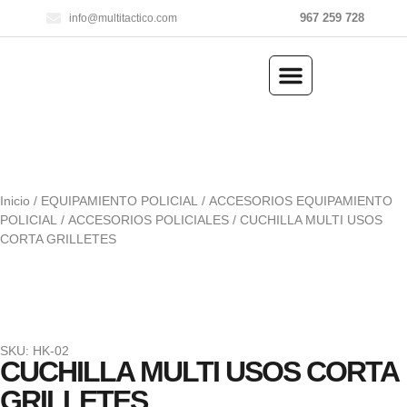
967 259 728
info@multitactico.com
ILUMINACIÓN Y ÓPTICA
OUTDOOR Y MILITARÍA
ACCESORIOS DE CAZA
EQUIPAMIENTO POLICIAL
AIRE COMPRIMIDO
Inicio
/
EQUIPAMIENTO POLICIAL
/
ACCESORIOS EQUIPAMIENTO
POLICIAL
/
ACCESORIOS POLICIALES
/ CUCHILLA MULTI USOS
CORTA GRILLETES
SKU: HK-02
CUCHILLA MULTI USOS CORTA
GRILLETES