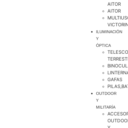
AITOR
AITOR
MULTIUS
VICTORI
ILUMINACIÓN
Y
ÓPTICA
TELESCO
TERREST
BINOCUL
LINTERN
GAFAS
PILAS,BA
OUTDOOR
Y
MILITARÍA
ACCESOR
OUTDOO
Y