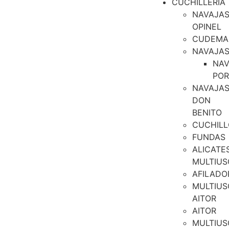
CUCHILLERIA
NAVAJA
OPINEL
CUDEMA
NAVAJA
NAV
PO
NAVAJA
DON
BENITO
CUCHILL
FUNDAS
ALICATE
MULTIUS
AFILADO
MULTIUS
AITOR
AITOR
MULTIUS