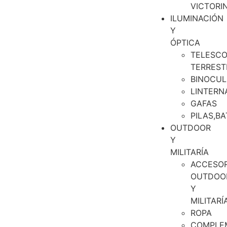
VICTORI
ILUMINACIÓN
Y
ÓPTICA
TELESCO
TERREST
BINOCUL
LINTERN
GAFAS
PILAS,BA
OUTDOOR
Y
MILITARÍA
ACCESOR
OUTDOO
Y
MILITARÍ
ROPA
COMPLE