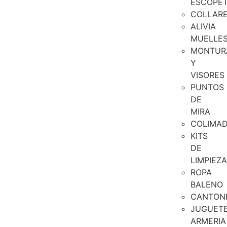
ESCOPE
COLLAR
ALIVIA
MUELLE
MONTUR
Y
VISORES
PUNTOS
DE
MIRA
COLIMA
KITS
DE
LIMPIEZA
ROPA
BALENO
CANTON
JUGUET
ARMERIA