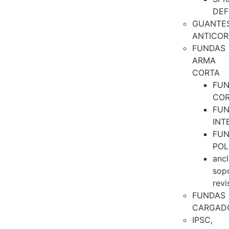
DEF
GUANTE
ANTICOR
FUNDAS
ARMA
CORTA
FU
CO
FU
INT
FU
POL
ancl
sop
revi
FUNDAS
CARGAD
IPSC,