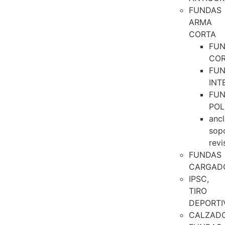
FUNDAS
ARMA
CORTA
FU
CO
FU
INT
FU
POL
ancl
sop
revi
FUNDAS
CARGAD
IPSC,
TIRO
DEPORTI
CALZAD