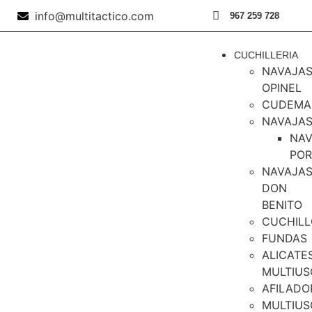
info@multitactico.com
967 259 728
CUCHILLERIA
NAVAJA
OPINEL
CUDEMA
NAVAJA
NAV
PO
NAVAJA
DON
BENITO
CUCHILL
FUNDAS
ALICATE
MULTIUS
AFILADO
MULTIUS