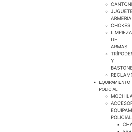
CANTON
JUGUET
ARMERIA
CHOKES
LIMPIEZA
DE
ARMAS
TRÍPODE
Y
BASTON
RECLAM
EQUIPAMIENTO
POLICIAL
MOCHIL
ACCESOR
EQUIPAM
POLICIAL
CH
SPR