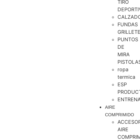
TIRO
DEPORTI
CALZAD
FUNDAS
GRILLET
PUNTOS
DE
MIRA
PISTOLA
ropa
termica
ESP
PRODUC
ENTREN
AIRE
COMPRIMIDO
ACCESOR
AIRE
COMPRI