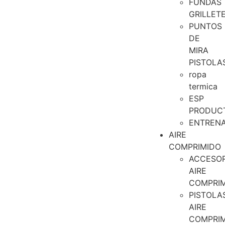
FUNDAS
GRILLET
PUNTOS
DE
MIRA
PISTOLA
ropa
termica
ESP
PRODUC
ENTREN
AIRE
COMPRIMIDO
ACCESOR
AIRE
COMPRI
PISTOLA
AIRE
COMPRI