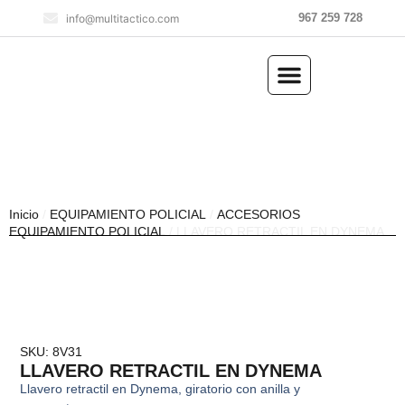
967 259 728
info@multitactico.com
ILUMINACIÓN Y ÓPTICA
OUTDOOR Y MILITARÍA
ACCESORIOS DE CAZA
EQUIPAMIENTO POLICIAL
AIRE COMPRIMIDO
Inicio
/
EQUIPAMIENTO POLICIAL
/
ACCESORIOS
EQUIPAMIENTO POLICIAL
/ LLAVERO RETRACTIL EN DYNEMA
SKU: 8V31
LLAVERO RETRACTIL EN DYNEMA
Llavero retractil en Dynema, giratorio con anilla y