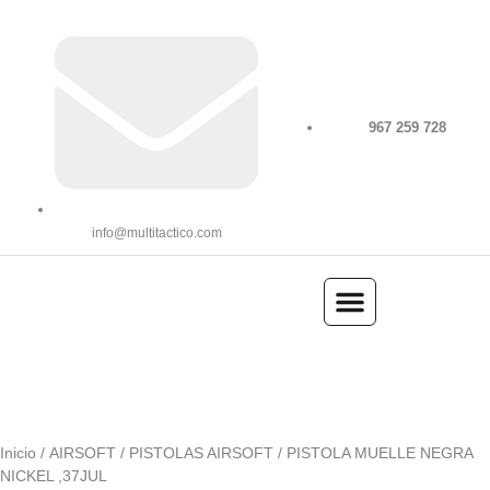
967 259 728
info@multitactico.com
ILUMINACIÓN Y ÓPTICA
OUTDOOR Y MILITARÍA
ACCESORIOS DE CAZA
EQUIPAMIENTO POLICIAL
AIRE COMPRIMIDO
Inicio
/
AIRSOFT
/
PISTOLAS AIRSOFT
/ PISTOLA MUELLE NEGRA
NICKEL ,37JUL